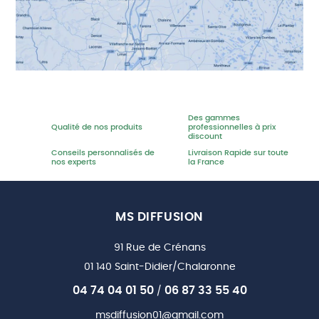
Des gammes
Qualité de nos produits
professionnelles à prix
discount
Conseils personnalisés de
Livraison Rapide sur toute
nos experts
la France
MS DIFFUSION
91 Rue de Crénans
01 140 Saint-Didier/Chalaronne
04 74 04 01 50
06 87 33 55 40
/
msdiffusion01@gmail.com