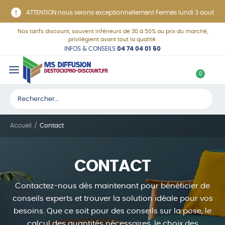
Panneau de gestion des cookies
ATTENTION nous serons exceptionnellement Fermés lundi 3 aout
Nos tarifs discount, souvent inférieurs de 30 à 50% au prix du marché,
privilégient avant tout la qualité.
INFOS & CONSEILS
04 74 04 01 50
C
0
o
Rechercher :
n
n
Accueil
Contact
e
x
CONTACT
i
o
Contactez-nous dès maintenant pour bénéficier de
n
conseils experts et trouver la solution idéale pour vos
besoins. Que ce soit pour des conseils sur la pose, le
calcul des quantités nécessaires, le choix des