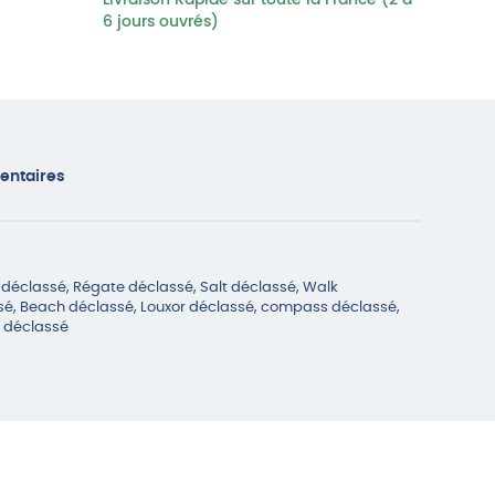
Livraison Rapide sur toute la France (2 à
6 jours ouvrés)
entaires
 déclassé, Régate déclassé, Salt déclassé, Walk
sé, Beach déclassé, Louxor déclassé, compass déclassé,
e déclassé