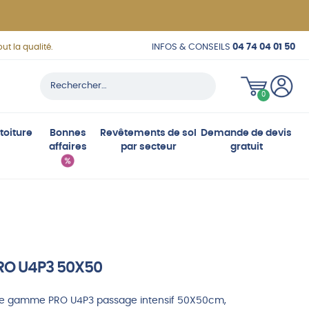
INFOS & CONSEILS
04 74 04 01 50
ut la qualité.
Rechercher :
C
0
o
n
toiture
Bonnes
Revêtements de sol
Demande de devis
affaires
par secteur
gratuit
n
e
x
i
o
n
RO U4P3 50X50
que gamme PRO U4P3 passage intensif 50X50cm,