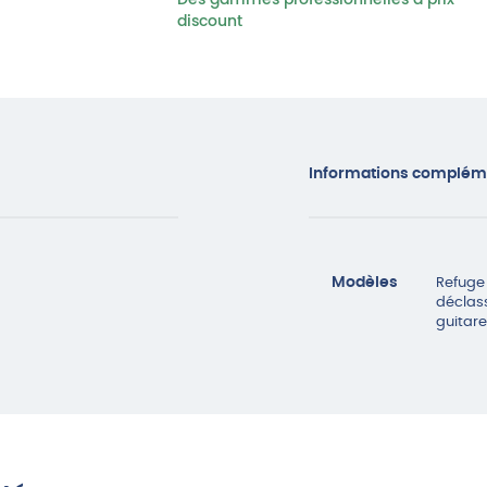
Des gammes professionnelles à prix
50X50
discount
Informations complém
Modèles
Refuge
déclas
guitar