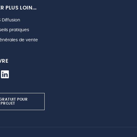
R PLUS LOIN...
 Diffusion
eils pratiques
énérales de vente
VRE
 GRATUIT POUR
 PROJET