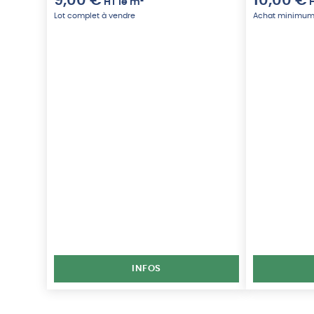
9,00
€
10,00
€
HT
le m²
Lot complet à vendre
Achat minimum
INFOS