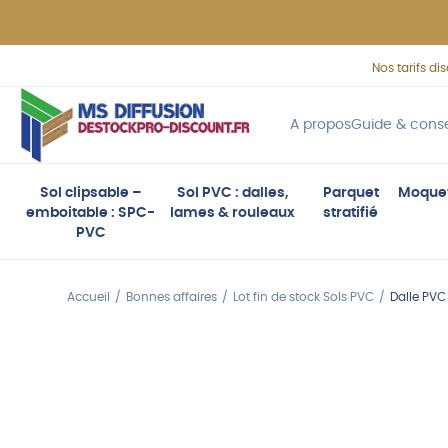
Panneau de gestion des cookies
Nos tarifs di
A propos
Guide & conse
Sol clipsable –
Sol PVC : dalles,
Parquet
Moque
emboitable : SPC-
lames & rouleaux
stratifié
PVC
Accueil
Bonnes affaires
Lot fin de stock Sols PVC
Dalle PV