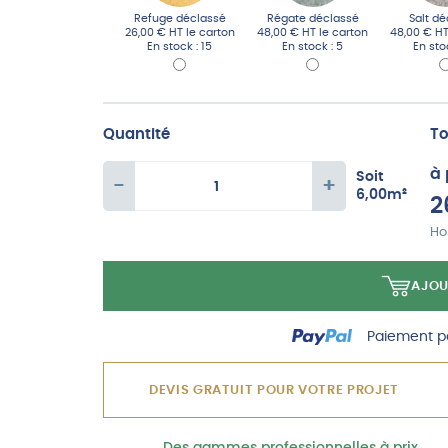
Refuge déclassé
Régate déclassé
Salt d
26,00 € HT
le carton
48,00 € HT
le carton
48,00 € H
En stock : 15
En stock : 5
En sto
Quantité
To
à 
Soit
-
+
6,00
m²
quantité
2
de
Hor
Dalle
AJOU
PVC
isophonique
Paiement po
gamme
DEVIS GRATUIT POUR VOTRE PROJET
PRO
U4P3