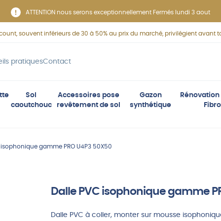
ATTENTION nous serons exceptionnellement Fermés lundi 3 aout
scount, souvent inférieurs de 30 à 50% au prix du marché, privilégient avant to
ils pratiques
Contact
tte
Sol
Accessoires pose
Gazon
Rénovation 
caoutchouc
revêtement de sol
synthétique
Fibro
C isophonique gamme PRO U4P3 50X50
Dalle PVC isophonique gamme P
Dalle PVC à coller, monter sur mousse isophoni