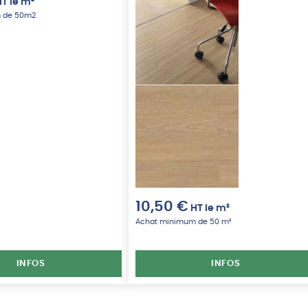
HT
le m²
 de 50m2
10,50
€
HT
le m²
Achat minimum de 50 m²
INFOS
INFOS