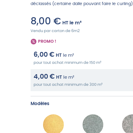
déclassés (certaine dalle pouvant faire le curling)
8,00
€
HT
le m²
Vendu par carton de 6m2
PROMO !
6,00
€
HT
le m²
pour tout achat minimum de 150 m²
4,00
€
HT
le m²
pour tout achat minimum de 300 m²
Modèles