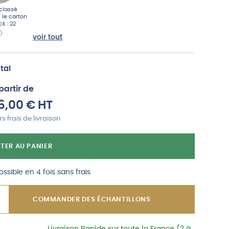
éclassé
T
le carton
ck : 22
voir tout
tal
partir de
6,00
€
HT
s frais de livraison
TER AU PANIER
ssible en 4 fois sans frais
COMMANDER DES ÉCHANTILLONS