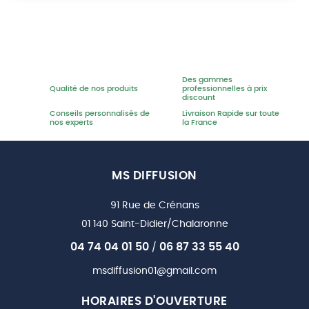
Des gammes
Qualité de nos produits
professionnelles à prix
discount
Conseils personnalisés de
Livraison Rapide sur toute
nos experts
la France
MS DIFFUSION
91 Rue de Crénans
01 140 Saint-Didier/Chalaronne
04 74 04 01 50
06 87 33 55 40
/
msdiffusion01@gmail.com
HORAIRES D'OUVERTURE