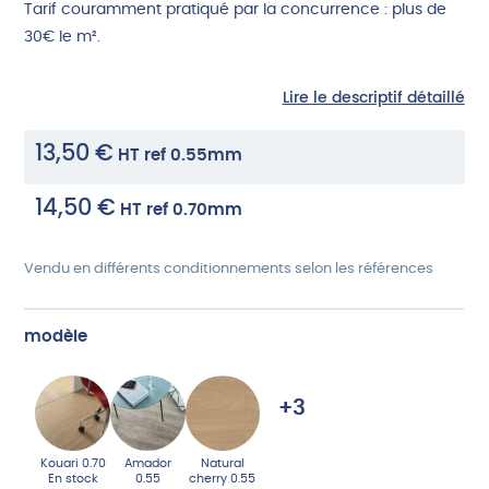
Tarif couramment pratiqué par la concurrence : plus de
30€ le m².
Lire le descriptif détaillé
13,50
€
HT
ref 0.55mm
14,50
€
HT
ref 0.70mm
Vendu en différents conditionnements selon les références
modèle
+3
Kouari 0.70
Amador
Natural
En stock
0.55
cherry 0.55