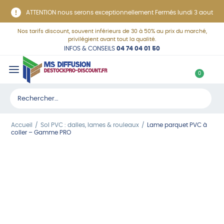
Panneau de gestion des cookies
ATTENTION nous serons exceptionnellement Fermés lundi 3 aout
Nos tarifs discount, souvent inférieurs de 30 à 50% au prix du marché,
privilégient avant tout la qualité.
INFOS & CONSEILS
04 74 04 01 50
C
0
o
Rechercher :
n
n
Accueil
Sol PVC : dalles, lames & rouleaux
Lame parquet PVC à
e
coller – Gamme PRO
x
i
o
n