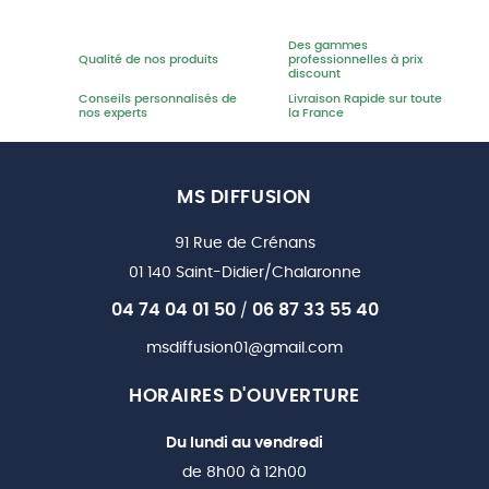
Des gammes
Qualité de nos produits
professionnelles à prix
discount
Conseils personnalisés de
Livraison Rapide sur toute
nos experts
la France
MS DIFFUSION
91 Rue de Crénans
01 140 Saint-Didier/Chalaronne
04 74 04 01 50
06 87 33 55 40
/
msdiffusion01@gmail.com
HORAIRES D'OUVERTURE
Du lundi au vendredi
de 8h00 à 12h00