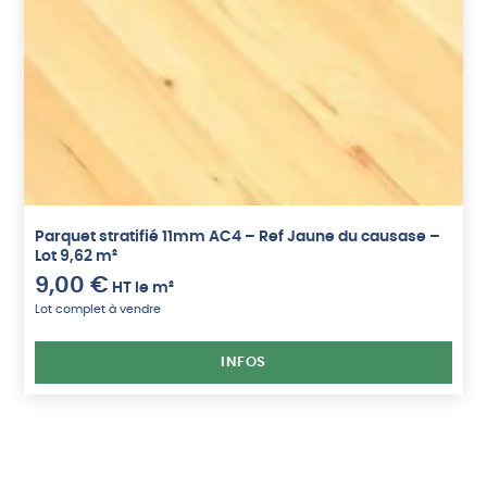
Parquet stratifié 11mm AC4 – Ref Jaune du causase –
Lot 9,62 m²
9,00
€
HT
le m²
Lot complet à vendre
INFOS