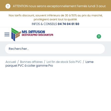
Panneau de gestion des cookies
ATTENTION nous serons exceptionnellement Fermés lundi 3 aout
Nos tarifs discount, souvent inférieurs de 30 à 50% au prix du marché,
privilégient avant tout la qualité.
INFOS & CONSEILS
04 74 04 01 50
C
0
o
Rechercher :
n
n
Accueil
Bonnes affaires
Lot fin de stock Sols PVC
Lame
e
parquet PVC à coller gamme Pro
x
i
o
n