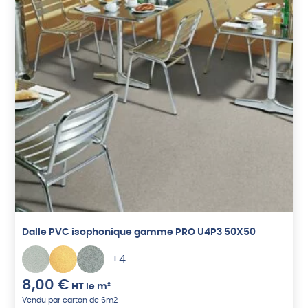
Dalle PVC isophonique gamme PRO U4P3 50X50
+4
8,00
€
HT
le m²
Vendu par carton de 6m2