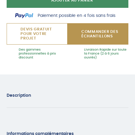
AJOUTER AU PANIER
à
coller
Paiement possible en 4 fois sans frais
gamme
DEVIS GRATUIT
COMMANDER DES
Pro
POUR VOTRE
ÉCHANTILLONS
PROJET
Des gammes
Livraison Rapide sur toute
professionnelles à prix
la France (2 à 6 jours
discount
ouvrés)
Description
Informations complémentaires