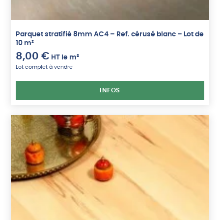
Parquet stratifié 8mm AC4 – Ref. cérusé blanc – Lot de
10 m²
8,00
€
HT
le m²
Lot complet à vendre
INFOS