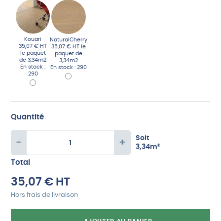
Kouari
NaturalCherry
35,07 € HT
35,07 € HT
le
le paquet
paquet de
de 3,34m2
3,34m2
En stock :
En stock : 290
290
Quantité
Soit
-
+
3,34
m²
quantité
Total
de
35,07
€
HT
Lame
Hors frais de livraison
parquet
PVC