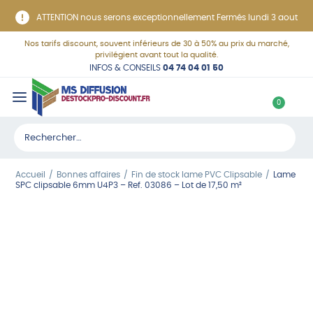
Panneau de gestion des cookies
ATTENTION nous serons exceptionnellement Fermés lundi 3 aout
Nos tarifs discount, souvent inférieurs de 30 à 50% au prix du marché,
privilégient avant tout la qualité.
INFOS & CONSEILS
04 74 04 01 50
C
0
o
Rechercher :
n
n
Accueil
Bonnes affaires
Fin de stock lame PVC Clipsable
Lame
e
SPC clipsable 6mm U4P3 – Ref. 03086 – Lot de 17,50 m²
x
i
o
n