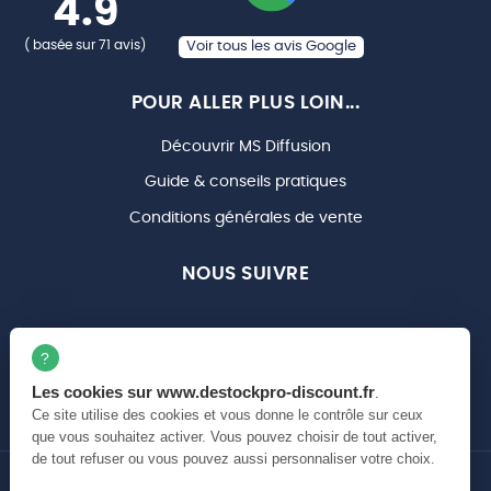
4.9
( basée sur 71 avis)
Voir tous les avis Google
POUR ALLER PLUS LOIN...
Découvrir MS Diffusion
Guide & conseils pratiques
Conditions générales de vente
NOUS SUIVRE
DEVIS GRATUIT POUR
Les cookies sur www.destockpro-discount.fr
.
VOTRE PROJET
Ce site utilise des cookies et vous donne le contrôle sur ceux
que vous souhaitez activer. Vous pouvez choisir de tout activer,
de tout refuser ou vous pouvez aussi personnaliser votre choix.