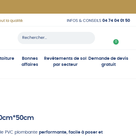
INFOS & CONSEILS
04 74 04 01 50
ut la qualité.
Rechercher :
C
0
o
n
toiture
Bonnes
Revêtements de sol
Demande de devis
affaires
par secteur
gratuit
n
e
x
i
o
n
 50cm*50cm
alle PVC plombante
performante, facile à poser et