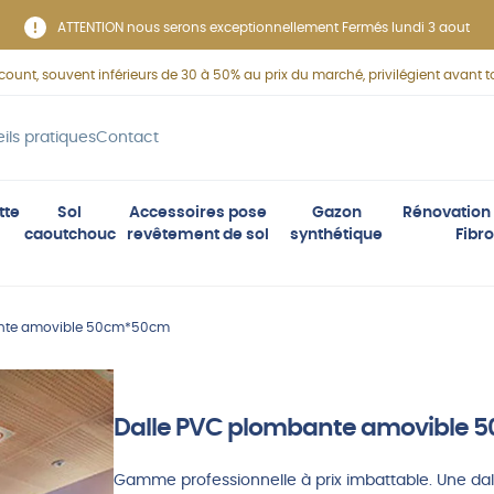
ATTENTION nous serons exceptionnellement Fermés lundi 3 aout
scount, souvent inférieurs de 30 à 50% au prix du marché, privilégient avant to
ils pratiques
Contact
tte
Sol
Accessoires pose
Gazon
Rénovation 
caoutchouc
revêtement de sol
synthétique
Fibro
ante amovible 50cm*50cm
Dalle PVC plombante amovible
Gamme professionnelle à prix imbattable. Une d