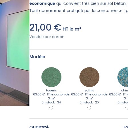
économique
qui convient très bien sur sol béton, 
Tarif couramment pratiqué par la concurrence : p
21,00
€
HT
le m²
Vendue par carton
Modèle
toueris
sothis
chi
63,00 € HT
le carton de
63,00 € HT
le carton de
63,00 € HT
3 m²
3 m²
3 
En stock : 34
En stock : 25
En sto
Quantité
To