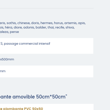
eris, sothis, chinese, doris, hermes, horus, artemis, apis,
is, héra, diore, adonis, balder, thaï, recife, shiva,
taleza, perse
3, passage commercial intensif
0x500mm
5mm
mbante amovible 50cm*50cm"
lle plombante PVC 50x50