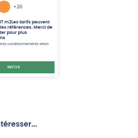
+26
HT
m2
Les tarifs peuvent
 les références. Merci de
ter pour plus
ons
rents conditionnements selon
INFOS
téresser...