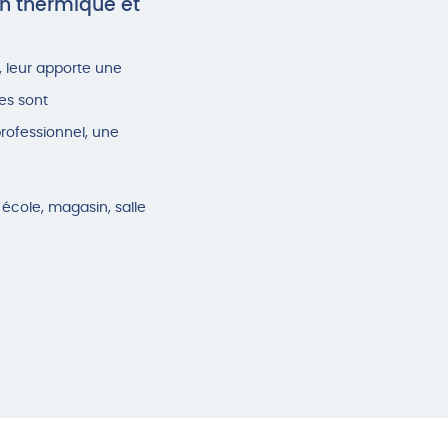
on thermique et
,
leur apporte une
les sont
professionnel, une
 école, magasin, salle