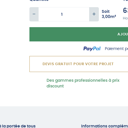
6
Soit
-
+
3,00
m²
quantité
Hor
de
AJOU
Dalle
PVC
Paiement po
plombante
amovible
DEVIS GRATUIT POUR VOTRE PROJET
50cm*50cm
Des gammes professionnelles à prix
discount
 la portée de tous
Informations complém