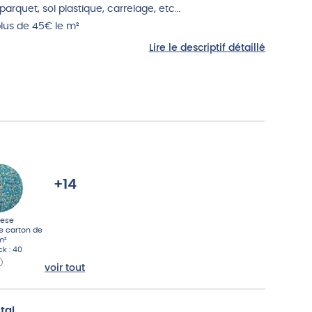
parquet, sol plastique, carrelage, etc…
lus de 45€ le m²
Lire le descriptif détaillé
+14
nese
le carton de
m²
ck : 40
voir tout
tal